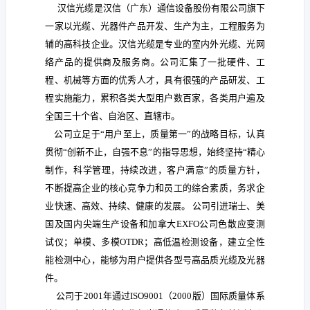
汉信光缆
是汉信（广东）通信设备股份有限公司旗下
一家以光缆、光器件产品开发、生产为主，工程服务为
辅的高科技企业。汉信光缆是专业的室内外光缆、光网
络产品的提供商及服务商。公司汇集了一批硬件、工
程、机械等方面的优秀人才，具有很强的产品研发、工
程实施能力，累积各类大型用户数百家，各类用户遍及
全国三十个省、自治区、直辖市。
公司立足于“用户至上，质量第一”的战略目标，认真
贯彻“创新不止，自强不息”的指导思想，始终坚持“精心
制作，科学管理，持续改进，客户满意”的质量方针，
不断提高企业的核心竞争力和员工的综合素质，务求企
业快速、高效、持续、健康的发展。 公司引进瑞士、美
国及国内尖端生产设备和加拿大EXFO公司色散应变测
试仪；单模、多模OTDR；高低温检测设备，建立全性
能检测中心，能够为用户提供各型号高品质光缆及光器
件。
公司于2001年通过ISO9001（2000版）国际质量体系