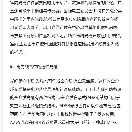
室内光缆往往需要同时用于话音、数据和视频信号的传输。并
且还可能用于遥测与传感器。国际电工委员会(IEC)在光缆分类
中所指的室内光缆,笔者认为至少应包括局内光缆和综合布线
用光缆两大部分。局用光缆布放在中心局或其他电信机房内,
布放紧密有序和位置相对固定。结合布线光缆布放在用户端的
室内,主要由用户使用,因此对其易损性应比局用光缆有更严格
的考虑。
5、电力线路中的通信光缆
光纤是介电质,光缆也可作成全介质,完全无金属。这样的全介
质光缆将是电力系统最理想的通信线路。用于电力线杆路敷设
的全介质光缆有两种结构:即全 介质自承式(ADSS)结构和用于
架空地线上的缠绕式结构。ADSS光缆因其可以单独布放,适应
范围广,在当前我国电力输电系统改造中得到了广泛的应用。
ADSS光缆在国内的近期需求量较大,是目前的一种热门产品。