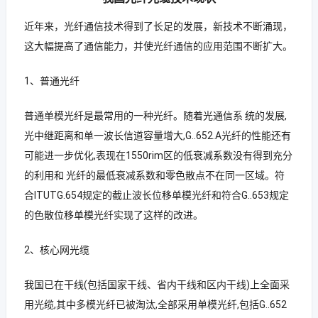
近年来，光纤通信技术得到了长足的发展，新技术不断涌现，
这大幅提高了通信能力，并使光纤通信的应用范围不断扩大。
1、普通光纤
普通单模光纤是最常用的一种光纤。随着光通信系 统的发展,
光中继距离和单一波长信道容量增大,G..652.A光纤的性能还有
可能进一步优化,表现在1550rim区的低衰减系数没有得到充分
的利用和 光纤的最低衰减系数和零色散点不在同一区域。符
合ITUTG.654规定的截止波长位移单模光纤和符合G..653规定
的色散位移单模光纤实现了这样的改进。
2、核心网光缆
我国已在干线(包括国家干线、省内干线和区内干线)上全面采
用光缆,其中多模光纤已被淘汰,全部采用单模光纤,包括G..652