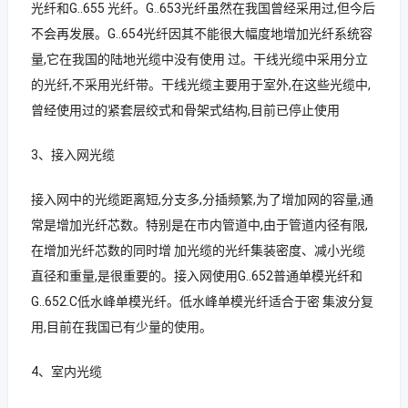
光纤和G..655 光纤。G..653光纤虽然在我国曾经采用过,但今后
不会再发展。G..654光纤因其不能很大幅度地增加光纤系统容
量,它在我国的陆地光缆中没有使用 过。干线光缆中采用分立
的光纤,不采用光纤带。干线光缆主要用于室外,在这些光缆中,
曾经使用过的紧套层绞式和骨架式结构,目前已停止使用
3、接入网光缆
接入网中的光缆距离短,分支多,分插频繁,为了增加网的容量,通
常是增加光纤芯数。特别是在市内管道中,由于管道内径有限,
在增加光纤芯数的同时增 加光缆的光纤集装密度、减小光缆
直径和重量,是很重要的。接入网使用G..652普通单模光纤和
G..652.C低水峰单模光纤。低水峰单模光纤适合于密 集波分复
用,目前在我国已有少量的使用。
4、室内光缆