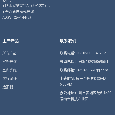
● 防水尾缆GYTA（2~12芯）；
● 全介质自承式光缆
ADSS（2~144芯）；
主产产品
联系我们
所有产品
联系电话:
+86 02085548287
室外光缆
移动电话 ：
+86 18925069551
室内光缆
联系邮箱:
16216937@qq.com
跳线尾纤
上班时间:
周一至周五8:30AM-
6:00PM
适配器
办公地址
:广州市黄埔区瑞和路39
号纳金科技产业园