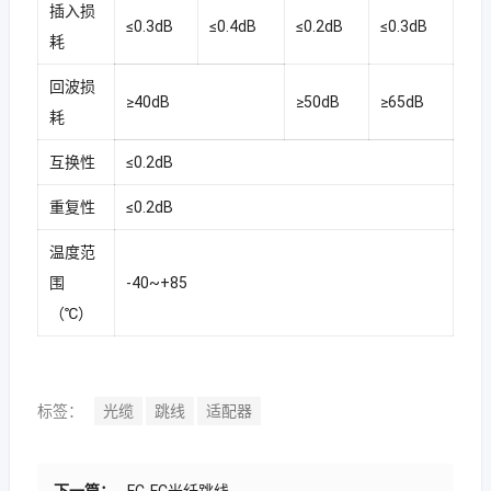
插入损
≤0.3dB
≤0.4dB
≤0.2dB
≤0.3dB
耗
回波损
≥40dB
≥50dB
≥65dB
耗
互换性
≤0.2dB
重复性
≤0.2dB
温度范
围
-40~+85
（℃）
标签：
光缆
跳线
适配器
下一篇：
FC-FC光纤跳线