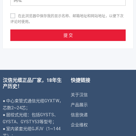
在此浏览器中保存我的显示名称、邮箱地址和网站地址，以便下次
评论时使用。
汉信光缆正品厂家，18年生
快捷链接
产历史！
关于汉信
● 中心束管式通信光缆GYXTW，
产品展示
芯数2~24芯；
● 层绞式光缆：包括GYSTS、
信息快递
GYSTA、GYSTY53等型号；
企业维权
● 室内紧套光缆GJFJV（1~144
芯）；