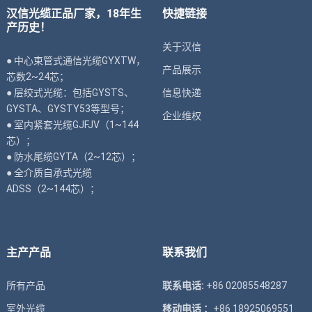
汉信光缆正品厂家，18年生
快捷链接
产历史！
关于汉信
● 中心束管式通信光缆GYXTW，
产品展示
芯数2~24芯；
● 层绞式光缆：包括GYSTS、
信息快递
GYSTA、GYSTY53等型号；
企业维权
● 室内紧套光缆GJFJV（1~144
芯）；
● 防水尾缆GYTA（2~12芯）；
● 全介质自承式光缆
ADSS（2~144芯）；
主产产品
联系我们
所有产品
联系电话:
+86 02085548287
室外光缆
移动电话 ：
+86 18925069551