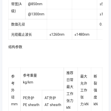
带宽(A
@850nm
≥500 
级)
@1300nm
≥1000
数值孔径
0.200±
光缆截止波长
≤1260nm
≤1480nm
结构参数
推荐
参考重量
参
最大
断
抗
日常
kg/km
考
允许
裂
元
最大
外
工作
强
截
工作
径
张
度
积
PE外护
AT外护
张力
mm
力 kN
kN
mm
PE sheath
AT sheath
kN