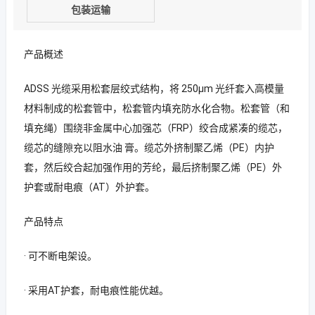
包装运输
产品概述
ADSS 光缆采用松套层绞式结构，将 250μm 光纤套入高模量
材料制成的松套管中，松套管内填充防水化合物。松套管（和
填充绳）围绕非金属中心加强芯（FRP）绞合成紧凑的缆芯，
缆芯的缝隙充以阻水油 膏。缆芯外挤制聚乙烯（PE）内护
套，然后绞合起加强作用的芳纶，最后挤制聚乙烯（PE）外
护套或耐电痕（AT）外护套。
产品特点
· 可不断电架设。
· 采用AT护套，耐电痕性能优越。