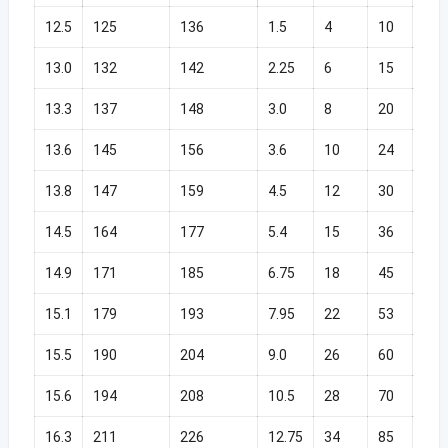
12.5
125
136
1.5
4
10
4.6
13.0
132
142
2.25
6
15
7.6
13.3
137
148
3.0
8
20
10.
13.6
145
156
3.6
10
24
13.
13.8
147
159
4.5
12
30
14.
14.5
164
177
5.4
15
36
18.
14.9
171
185
6.75
18
45
22.
15.1
179
193
7.95
22
53
26.
15.5
190
204
9.0
26
60
32.
15.6
194
208
10.5
28
70
33.
16.3
211
226
12.75
34
85
40.