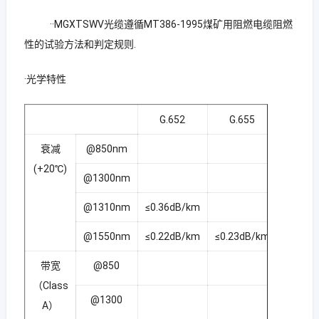
··MGXTSWV光缆遵循MT386-1995煤矿用阻燃电缆阻燃
性的试验方法和判定规则.
·光学特性
G.652
G.655
50/1
衰减
@850nm
≤3.0
(+20℃)
@1300nm
≤1.0
@1310nm
≤0.36dB/km
@1550nm
≤0.22dB/km
≤0.23dB/km
带宽
@850
≥500M
（Class
@1300
≥1000
A）