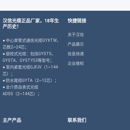
汉信光缆正品厂家，18年生
快捷链接
产历史！
关于汉信
● 中心束管式通信光缆GYXTW，
产品展示
芯数2~24芯；
● 层绞式光缆：包括GYSTS、
信息快递
GYSTA、GYSTY53等型号；
企业维权
● 室内紧套光缆GJFJV（1~144
芯）；
● 防水尾缆GYTA（2~12芯）；
● 全介质自承式光缆
ADSS（2~144芯）；
主产产品
联系我们