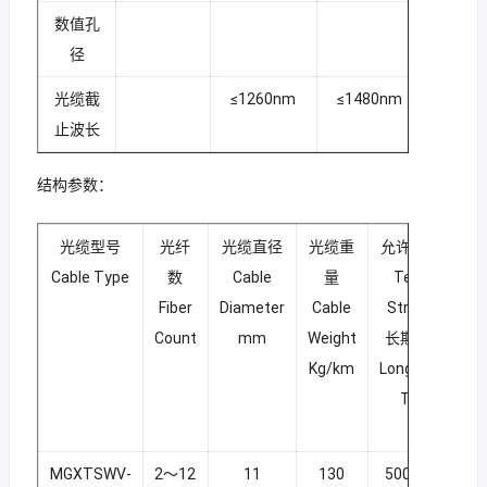
数值孔
0.200±
径
光缆截
≤1260nm
≤1480nm
止波长
结构参数：
光缆型号
光纤
光缆直径
光缆重
允许拉伸力
Cable Type
数
Cable
量
Tensile
Fiber
Diameter
Cable
Strength
Count
mm
Weight
长期/短期
Kg/km
Long/Short
Term
N
MGXTSWV-
2～12
11
130
500/1000