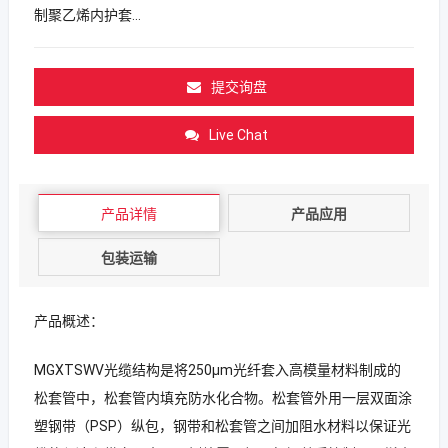
制聚乙烯内护套…
提交询盘
Live Chat
产品详情
产品应用
包装运输
产品概述：
MGXTSWV光缆结构是将250μm光纤套入高模量材料制成的
松套管中，松套管内填充防水化合物。松套管外用一层双面涂
塑钢带（PSP）纵包，钢带和松套管之间加阻水材料以保证光